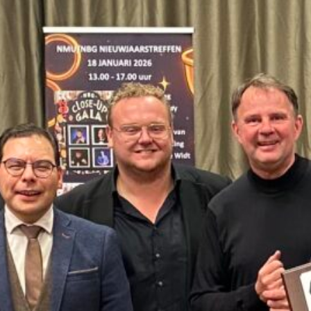
Categories
Clubkampioenschap
Gouden Speld
NBG
NMU
Tags
Goochelclub
HADEbeker
Hadé
Junioren
Kampioenschap
NBG
Nederlandsche Bond van Goochelaars
NMU
Wedstrijd