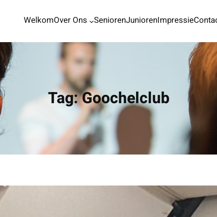
Welkom
Over Ons
Senioren
Junioren
Impressie
Conta
Tag:
Goochelclub
MxKa
11 oktober 2025
NMU Gouden Speld voor onze