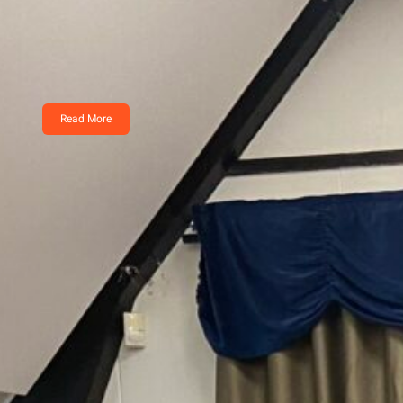
voorzitter
NMU Gouden Speld voor onze voorzitter Dik
verdiend, de NMU…
Read More