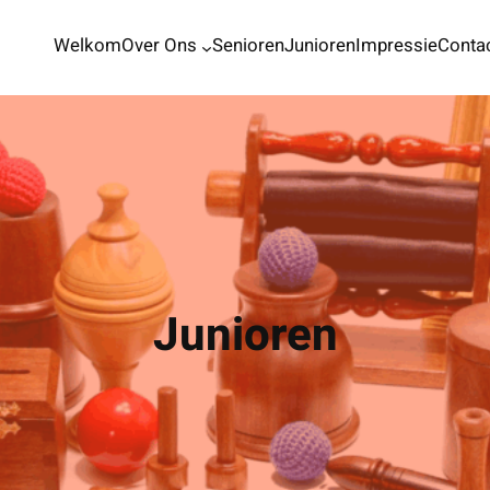
Welkom
Over Ons
Senioren
Junioren
Impressie
Conta
Junioren