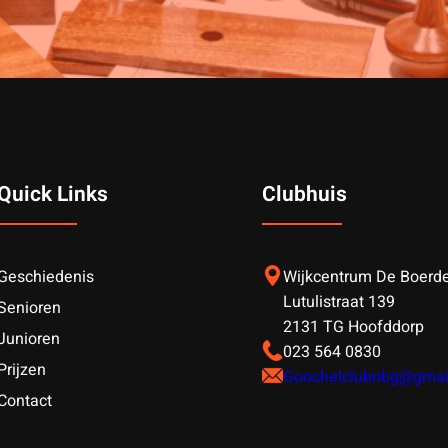
Quick Links
Clubhuis
Geschiedenis
Wijkcentrum De Boerder
Lutulistraat 139
Senioren
2131 TG Hoofddorp
Junioren
023 564 0830
Prijzen
Goochelclubnbg@gmai
Contact