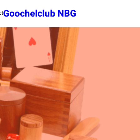
Goochelclub NBG
ct