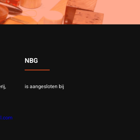
NBG
ij,
is aangesloten bij
l.com