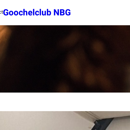
Goochelclub NBG
ct
MxKa
11 oktober 2025
NMU Gouden Speld voor onze voorzitter