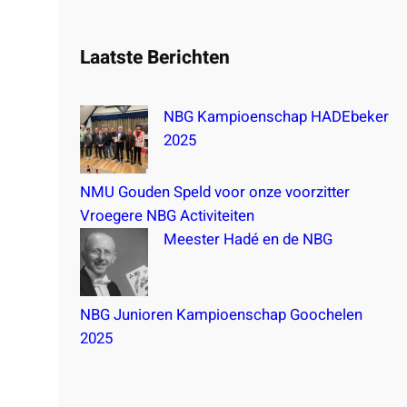
a
r
Laatste Berichten
c
h
NBG Kampioenschap HADEbeker
2025
NMU Gouden Speld voor onze voorzitter
Vroegere NBG Activiteiten
Meester Hadé en de NBG
NBG Junioren Kampioenschap Goochelen
2025