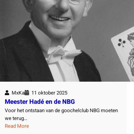
MxKa
11 oktober 2025
Meester Hadé en de NBG
Voor het ontstaan van de goochelclub NBG moeten
we terug…
:
Read More
M