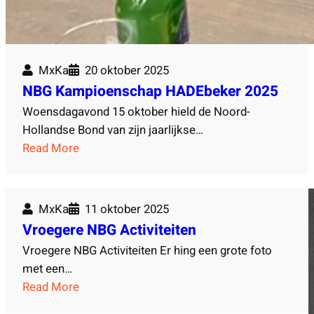
MxKa
20 oktober 2025
NBG Kampioenschap HADEbeker 2025
Woensdagavond 15 oktober hield de Noord-
Hollandse Bond van zijn jaarlijkse…
:
Read More
N
B
G
MxKa
11 oktober 2025
K
Vroegere NBG Activiteiten
a
Vroegere NBG Activiteiten Er hing een grote foto
m
met een…
p
:
Read More
i
V
o