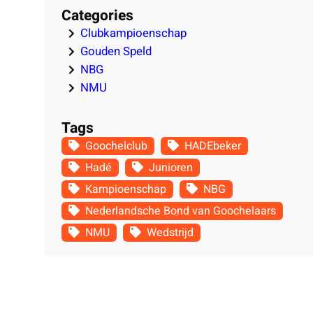
Categories
Clubkampioenschap
Gouden Speld
NBG
NMU
Tags
Goochelclub
HADEbeker
Hadé
Junioren
Kampioenschap
NBG
Nederlandsche Bond van Goochelaars
NMU
Wedstrijd