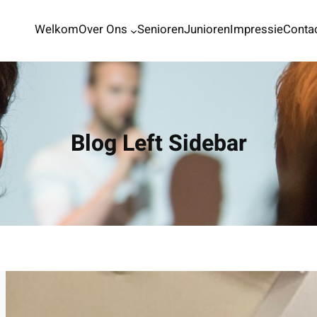
Welkom
Over Ons
Senioren
Junioren
Impressie
Conta
Blog Left Sidebar