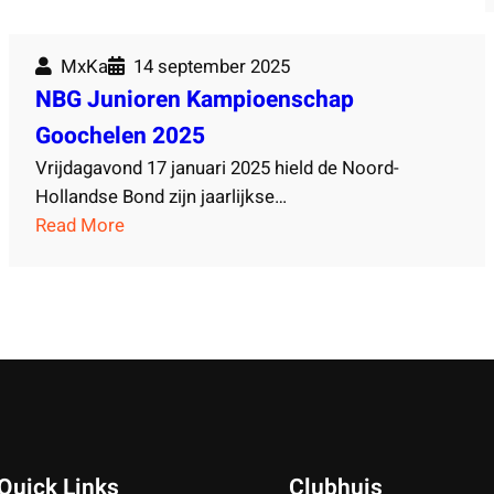
e
0
i
2
t
MxKa
14 september 2025
5
e
NBG Junioren Kampioenschap
n
Goochelen 2025
Vrijdagavond 17 januari 2025 hield de Noord-
Hollandse Bond zijn jaarlijkse…
:
Read More
N
B
G
J
u
n
i
o
r
Quick Links
Clubhuis